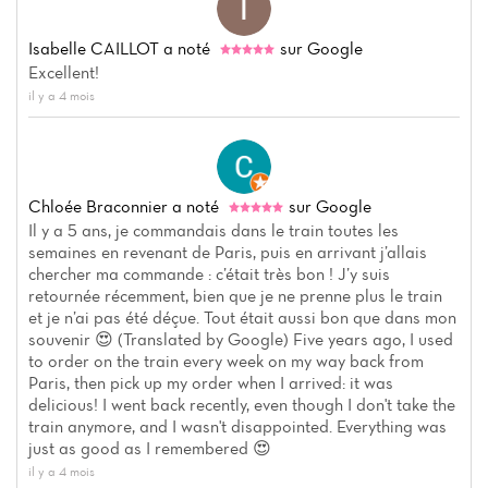
Isabelle CAILLOT
a noté
sur Google
Excellent!
il y a 4 mois
Chloée Braconnier
a noté
sur Google
Il y a 5 ans, je commandais dans le train toutes les
semaines en revenant de Paris, puis en arrivant j’allais
chercher ma commande : c’était très bon ! J’y suis
retournée récemment, bien que je ne prenne plus le train
et je n’ai pas été déçue. Tout était aussi bon que dans mon
souvenir 😍 (Translated by Google) Five years ago, I used
to order on the train every week on my way back from
Paris, then pick up my order when I arrived: it was
delicious! I went back recently, even though I don't take the
train anymore, and I wasn't disappointed. Everything was
just as good as I remembered 😍
il y a 4 mois