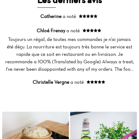
Catherine
a noté
Chloé Frenay
a noté
Toujours un régal, de toutes mes commandes je n'ai jamais
été déçu. La nourriture est toujours très bonne le service est
rapide que ce soit en restaurant ou en livraison. Je
recommande a 100% (Translated by Google) Always a treat,
I've never been disappointed with any of my orders. The food
is always very good and the service is fast, whether in the
Christelle Vergne
a noté
restaurant or for delivery. I recommend it 100%.