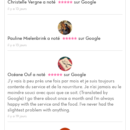
Christelle Vergne
a noté
sur Google
il y a 13 jours
Accueil
Actualités
Pauline Mielenbrink
a noté
sur Google
il y a 13 jours
Carte
Avis
Océane Ouf
a noté
sur Google
J’y vais à peu près une fois par mois et je suis toujours
contente du service et de la nourriture. Je n’ai jamais eu le
moindre souci avec quoi que ce soit. (Translated by
Google) I go there about once a month and I'm always
happy with the service and the food. I've never had the
slightest problem with anything.
il y a 19 jours